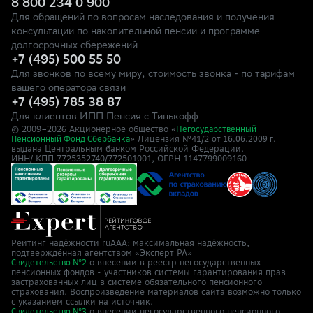
8 800 234 0 900
Для обращений по вопросам наследования и получения
консультации по накопительной пенсии и программе
долгосрочных сбережений
+7 (495) 500 55 50
Для звонков по всему миру, стоимость звонка - по тарифам
вашего оператора связи
+7 (495) 785 38 87
Для клиентов ИПП Пенсия с Тинькофф
© 2009–
2026
Акционерное общество «
Негосударственный
» Лицензия №41/2
Пенсионный Фонд Сбербанка
от 16.06.2009 г.
выдана Центральным банком Российской Федерации.
ИНН/ КПП 7725352740/772501001, ОГРН 1147799009160
Рейтинг надёжности ruAAA: максимальная надёжность,
подтверждённая агентством «Эксперт РА»
о внесении в реестр негосударственных
Свидетельство №2
пенсионных фондов - участников системы гарантирования прав
застрахованных лиц в системе обязательного пенсионного
страхования. Воспроизведение материалов сайта возможно только
с указанием ссылки на источник.
о внесении негосударственного пенсионного
Свидетельство №3