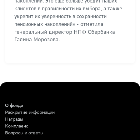
накоплений. Это еще больше убедит наших
клиентов в правильности их выбора, а также
укрепит их уверенность в сохранности
- отметила
пенсионных накоплений»
генеральный директор НПФ Сбербанка
Галина Морозова.
О фонде
Раскрытие информации
Награды
Комплаенс
Вопросы и ответы