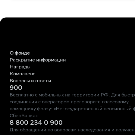
О фонде
Раскрытие информации
Награды
Комплаенс
Вопросы и ответы
900
Бесплатно с мобильных на территории РФ. Для быст
соединения с оператором проговорите голосовому
помощнику фразу: «Негосударственный пенсионный 
СберБанка»
8 800 234 0 900
Для обращений по вопросам наследования и получен