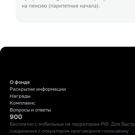
на пенсию (паритетные начала).
О фонде
Раскрытие информации
Награды
Комплаенс
Вопросы и ответы
900
Бесплатно с мобильных на территории РФ. Для быст
соединения с оператором проговорите голосовому