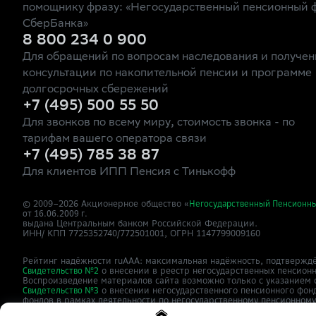
помощнику фразу: «Негосударственный пенсионный 
СберБанка»
8 800 234 0 900
Для обращений по вопросам наследования и получен
консультации по накопительной пенсии и программе
долгосрочных сбережений
+7 (495) 500 55 50
Для звонков по всему миру, стоимость звонка - по
тарифам вашего оператора связи
+7 (495) 785 38 87
Для клиентов ИПП Пенсия с Тинькофф
© 2009–
2026
Акционерное общество «
Негосударственный Пенсионн
от 16.06.2009 г.
выдана Центральным банком Российской Федерации.
ИНН/ КПП 7725352740/772501001, ОГРН 1147799009160
Рейтинг надёжности ruAAA: максимальная надёжность, подтверждё
о внесении в реестр негосударственных пенсион
Свидетельство №2
Воспроизведение материалов сайта возможно только с указанием 
о внесении негосударственного пенсионного фон
Свидетельство №3
фондов в рамках деятельности по негосударственному пенсионном
Сайт
зарегистрирован как СМИ,
о
npfsberbanka.ru
ЭЛ №ФС77-63615