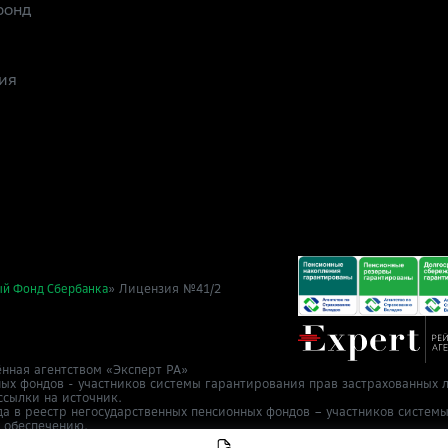
фонд
ия
» Лицензия №41/2
ый Фонд Сбербанка
нная агентством «Эксперт РА»
ных фондов - участников системы гарантирования прав застрахованных л
ссылки на источник.
да в реестр негосударственных пенсионных фондов – участников систем
у обеспечению.
т 2 ноября 2015 г.
в Cбер НПФ
info@npfsb.ru.
Направить обращение