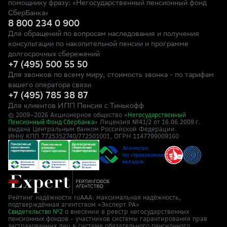
помощнику фразу: «Негосударственный пенсионный фонд
СберБанка»
8 800 234 0 900
Для обращений по вопросам наследования и получения
консультации по накопительной пенсии и программе
долгосрочных сбережений
+7 (495) 500 55 50
Для звонков по всему миру, стоимость звонка - по тарифам
вашего оператора связи
+7 (495) 785 38 87
Для клиентов ИПП Пенсия с Тинькофф
© 2009–
2026
Акционерное общество «
Негосударственный
» Лицензия №41/2
Пенсионный Фонд Сбербанка
от 16.06.2009 г.
выдана Центральным банком Российской Федерации.
ИНН/ КПП 7725352740/772501001, ОГРН 1147799009160
Рейтинг надёжности ruAAA: максимальная надёжность,
подтверждённая агентством «Эксперт РА»
о внесении в реестр негосударственных
Свидетельство №2
пенсионных фондов - участников системы гарантирования прав
застрахованных лиц в системе обязательного пенсионного