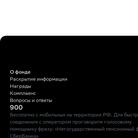
О фонде
Раскрытие информации
Награды
Комплаенс
Вопросы и ответы
900
Бесплатно с мобильных на территории РФ. Для быст
соединения с оператором проговорите голосовому
помощнику фразу: «Негосударственный пенсионный 
СберБанка»