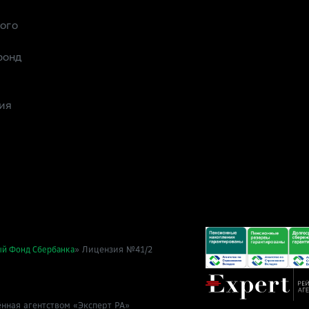
рого
фонд
ия
» Лицензия №41/2
ый Фонд Сбербанка
нная агентством «Эксперт РА»