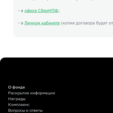
• в
офисе СберНПФ
;
• в
Личном кабинете
(копия договора будет о
О фонде
Раскрытие информации
Награды
Комплаенс
Вопросы и ответы