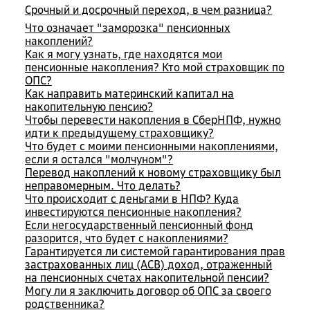
Срочный и досрочный переход, в чем разница?
Что означает "заморозка" пенсионных
накоплений?
Как я могу узнать, где находятся мои
пенсионные накопления? Кто мой страховщик по
ОПС?
Как направить материнский капитал на
накопительную пенсию?
Чтобы перевести накопления в СберНПФ, нужно
идти к предыдущему страховщику?
Что будет с моими пенсионными накоплениями,
если я остался "молчуном"?
Перевод накоплений к новому страховщику был
неправомерным. Что делать?
Что происходит с деньгами в НПФ? Куда
инвестируются пенсионные накопления?
Если негосударственный пенсионный фонд
разорится, что будет с накоплениями?
Гарантируется ли системой гарантирования прав
застрахованных лиц (АСВ) доход, отраженный
на пенсионных счетах накопительной пенсии?
Могу ли я заключить договор об ОПС за своего
родственника?