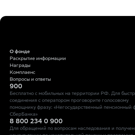
О фонде
Раскрытие информации
Награды
Комплаенс
Вопросы и ответы
900
Бесплатно с мобильных на территории РФ. Для быст
соединения с оператором проговорите голосовому
помощнику фразу: «Негосударственный пенсионный 
СберБанка»
8 800 234 0 900
Для обращений по вопросам наследования и получен