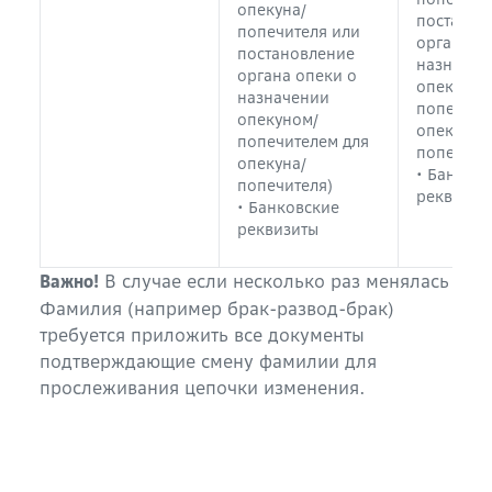
опекуна/
постанов
попечителя или
органа о
постановление
назначен
органа опеки о
опекуном
назначении
попечите
опекуном/
опекуна/
попечителем для
попечите
опекуна/
• Банков
попечителя)
реквизит
• Банковские
реквизиты
В случае если несколько раз менялась
Важно!
Фамилия (например брак-развод-брак)
требуется приложить все документы
подтверждающие смену фамилии для
прослеживания цепочки изменения.