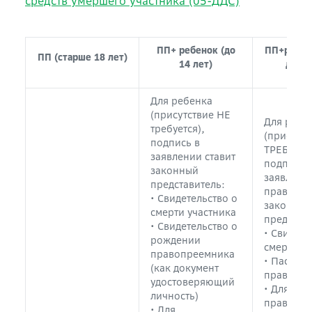
средств умершего участника (05-ДДС)
ПП+ ребенок (до
ПП+ребено
ПП (старше 18 лет)
14 лет)
до 18
Для ребенка
(присутствие НЕ
Для ребе
требуется),
(присутст
подпись в
ТРЕБУЕТС
заявлении ставит
подпись 
законный
заявлении
представитель:
правопре
• Свидетельство о
законный
смерти участника
представи
• Свидетельство о
• Свидете
рождении
смерти у
правопреемника
• Паспорт
(как документ
правопр
удостоверяющий
• Для
личность)
правопр
• Для