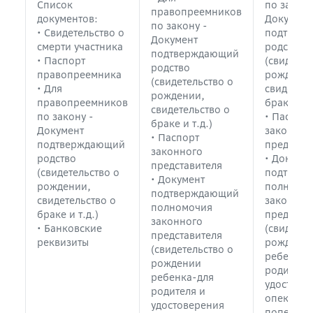
Список
по закону
правопреемников
документов:
Документ
по закону -
• Свидетельство о
подтвер
Документ
смерти участника
родство
подтверждающий
• Паспорт
(свидетел
родство
правопреемника
рождении
(свидетельство о
• Для
свидетель
рождении,
правопреемников
браке и т.
свидетельство о
по закону -
• Паспорт
браке и т.д.)
Документ
законног
• Паспорт
подтверждающий
представ
законного
родство
• Докуме
представителя
(свидетельство о
подтвер
• Документ
рождении,
полномо
подтверждающий
свидетельство о
законног
полномочия
браке и т.д.)
представ
законного
• Банковские
(свидетел
представителя
реквизиты
рождени
(свидетельство о
ребенка-
рождении
родителя
ребенка-для
удостове
родителя и
опекуна/
удостоверения
попечите