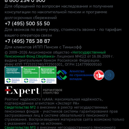
8 800 234 0 900
Для обращений по вопросам наследования и получения
консультации по накопительной пенсии и программе
долгосрочных сбережений
+7 (495) 500 55 50
Для звонков по всему миру, стоимость звонка - по тарифам
вашего оператора связи
+7 (495) 785 38 87
Для клиентов ИПП Пенсия с Тинькофф
© 2009–
2026
Акционерное общество «
Негосударственный
» Лицензия №41/2
Пенсионный Фонд Сбербанка
от 16.06.2009 г.
выдана Центральным банком Российской Федерации.
ИНН/ КПП 7725352740/772501001, ОГРН 1147799009160
Рейтинг надёжности ruAAA: максимальная надёжность,
подтверждённая агентством «Эксперт РА»
о внесении в реестр негосударственных
Свидетельство №2
пенсионных фондов - участников системы гарантирования прав
застрахованных лиц в системе обязательного пенсионного
страхования. Воспроизведение материалов сайта возможно только
с указанием ссылки на источник.
о внесении негосударственного пенсионного
Свидетельство №3