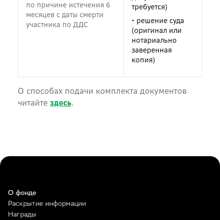
по причине истечения 6
требуется)
месяцев с даты смерти
• решение суда
участника по ДДС
(оригинал или
нотариально
заверенная
копия)
О способах подачи комплекта документов
читайте
.
здесь
О фонде
Раскрытие информации
Награды