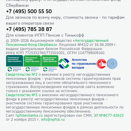
помощнику фразу: «Негосударственный пенсионный фонд
СберБанка»
+7 (495) 500 55 50
Для звонков по всему миру, стоимость звонка - по тарифам
вашего оператора связи
+7 (495) 785 38 87
Для клиентов ИПП Пенсия с Тинькофф
© 2009–
2026
Акционерное общество «
Негосударственный
» Лицензия №41/2
Пенсионный Фонд Сбербанка
от 16.06.2009 г.
выдана Центральным банком Российской Федерации.
ИНН/ КПП 7725352740/772501001, ОГРН 1147799009160
о внесении в реестр негосударственных
Свидетельство №2
пенсионных фондов - участников системы гарантирования прав
застрахованных лиц в системе обязательного пенсионного
страхования. Воспроизведение материалов сайта возможно
только с указанием ссылки на источник.
о внесении негосударственного пенсионного
Свидетельство №3
фонда в реестр негосударственных пенсионных фондов –
участников системы гарантирования прав участников
негосударственных пенсионных фондов в рамках деятельности по
негосударственному пенсионному обеспечению.
Сайт
зарегистрирован как СМИ,
npfsberbanka.ru
ЭЛ №ФС77-63615
от 2 ноября 2015 г.
info@npfsb.ru