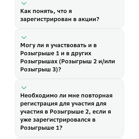
Для участия в акции оформи
Как понять, что я
Как пополнить ПДС?
Пополните программу долгос
зарегистрирован в акции?
Если у меня уже есть ПДС, н
Если у вас есть ПДС, оформл
Где проверить мои шансы?
Узнать количество шансов в
Могу ли я участвовать и в
Где узнать результаты акции
Розыгрыше 1 и в других
Результаты акции вы можете 
Когда я получу свой приз?
Розыгрышах (Розыгрыш 2 и/или
Фонд заинтересован в том, ч
Розыгрыш 3)?
Может ли один участник ста
Да, один участник может ста
Что делать, если не получае
У вас есть два способа для 
Как понять, что я зарегистри
Необходимо ли мне повторная
Вы получите письмо участник
регистрация для участия для
Могу ли я участвовать и в Р
участия в Розыгрыше 2, если я
Да, для участия в Розыгрыша
Необходимо ли мне повторная
уже зарегистрировался в
Нет, повторная регистрация 
Розыгрыше 1?
У меня не получается загруз
Проверьте формат и объем з