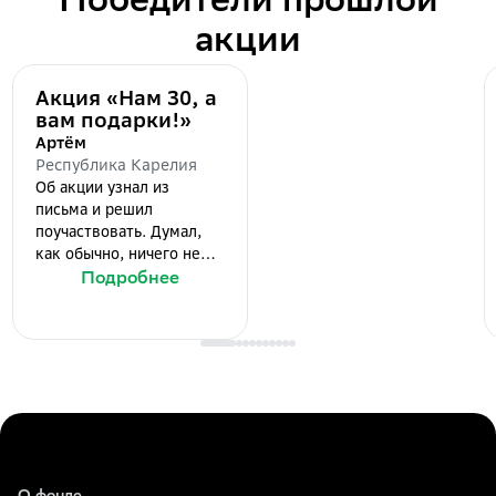
Победители прошлой
акции
Акция «Нам 30, а
вам подарки!»
Артём
Республика Карелия
Об акции узнал из
письма и решил
поучаствовать. Думал,
как обычно, ничего не
выиграю. Когда
Подробнее
завершился первый этап
и победители были
объявлены, мое имя
значилось в списке.
Выиграл 3000 рублей.
Сначала не поверил, но
после звонка в Сбер все
подтвердилось. Всем
советую попробовать,