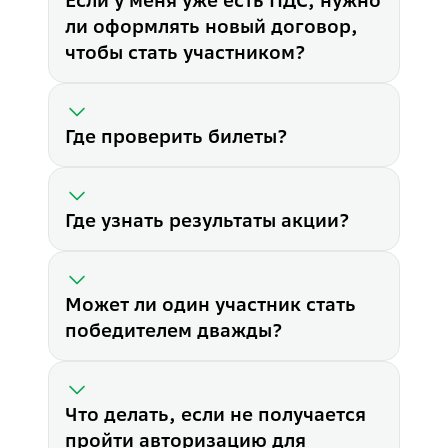
Если у меня уже есть ПДС, нужно
ли оформлять новый договор,
чтобы стать участником?
Где проверить билеты?
Что нужно для участия в акц
1. Пополните программу долг
2.
Зарегистрируйтесь
в акции
Могу ли я участвовать, если 
Где узнать результаты акции?
Для участия в акции оформи
Как пополнить ПДС?
Пополните программу долгос
Если у меня уже есть ПДС, н
Если у вас есть ПДС, оформл
Может ли один участник стать
Где проверить билеты?
победителем дважды?
Узнать количество билетов в
Где узнать результаты акции
Результаты акции вы можете 
Может ли один участник ста
Да, один участник может ста
Что делать, если не получается
Что делать, если не получае
пройти авторизацию для