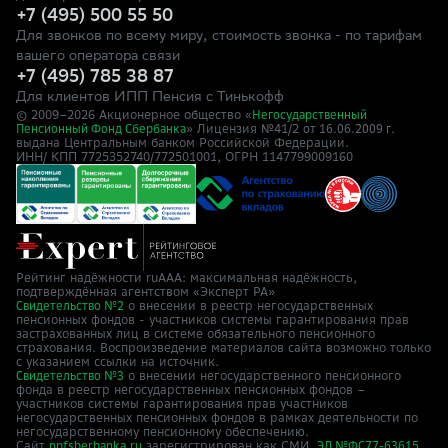
+7 (495) 500 55 50
Для звонков по всему миру, стоимость звонка - по тарифам
вашего оператора связи
+7 (495) 785 38 87
Для клиентов ИПП Пенсия с Тинькофф
© 2009–
2026
Акционерное общество «
Негосударственный
» Лицензия №41/2
Пенсионный Фонд Сбербанка
от 16.06.2009 г.
выдана Центральным банком Российской Федерации.
ИНН/ КПП 7725352740/772501001, ОГРН 1147799009160
Рейтинг надёжности ruAAA: максимальная надёжность,
подтверждённая агентством «Эксперт РА»
о внесении в реестр негосударственных
Свидетельство №2
пенсионных фондов - участников системы гарантирования прав
застрахованных лиц в системе обязательного пенсионного
страхования. Воспроизведение материалов сайта возможно только
с указанием ссылки на источник.
о внесении негосударственного пенсионного
Свидетельство №3
фонда в реестр негосударственных пенсионных фондов –
участников системы гарантирования прав участников
негосударственных пенсионных фондов в рамках деятельности по
негосударственному пенсионному обеспечению.
Сайт
зарегистрирован как СМИ,
npfsberbanka.ru
ЭЛ №ФС77-63615