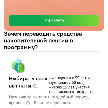
Управлять
Зачем переводить средства
накопительной пенсии в
программу?
- женщинам с 55 лет и
Выбирать срок
мужчинам с 60 лет;
Доступно:
выплаты
- через 15 лет участия
независимо от возраста.
Назначайте выплаты на удобный период
В СберНПФ – от 5 лет
. Если не переводить —
времени