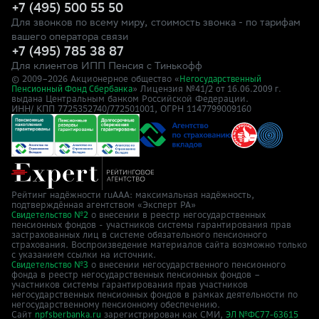
+7 (495) 500 55 50
Для звонков по всему миру, стоимость звонка - по тарифам
вашего оператора связи
+7 (495) 785 38 87
Для клиентов ИПП Пенсия с Тинькофф
© 2009–
2026
Акционерное общество «
Негосударственный
» Лицензия №41/2
Пенсионный Фонд Сбербанка
от 16.06.2009 г.
выдана Центральным банком Российской Федерации.
ИНН/ КПП 7725352740/772501001, ОГРН 1147799009160
Рейтинг надёжности ruAAA: максимальная надёжность,
подтверждённая агентством «Эксперт РА»
о внесении в реестр негосударственных
Свидетельство №2
пенсионных фондов - участников системы гарантирования прав
застрахованных лиц в системе обязательного пенсионного
страхования. Воспроизведение материалов сайта возможно только
с указанием ссылки на источник.
о внесении негосударственного пенсионного
Свидетельство №3
фонда в реестр негосударственных пенсионных фондов –
участников системы гарантирования прав участников
негосударственных пенсионных фондов в рамках деятельности по
негосударственному пенсионному обеспечению.
Сайт
зарегистрирован как СМИ,
npfsberbanka.ru
ЭЛ №ФС77-63615