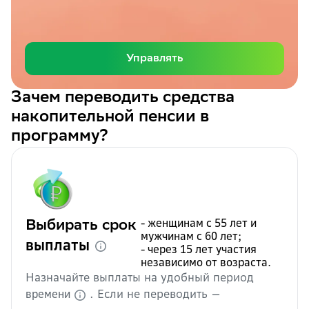
Управлять
Зачем переводить средства
накопительной пенсии в
программу?
- женщинам с 55 лет и
Выбирать срок
мужчинам с 60 лет;
Доступно:
выплаты
- через 15 лет участия
независимо от возраста.
Назначайте выплаты на удобный период
В СберНПФ – от 5 лет
. Если не переводить —
времени