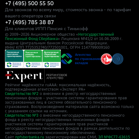
+7 (495) 500 55 50
Для звонков по всему миру, стоимость звонка - по тарифам
вашего оператора связи
+7 (495) 785 38 87
Для клиентов ИПП Пенсия с Тинькофф
© 2009–
2026
Акционерное общество «
Негосударственный
» Лицензия №41/2
Пенсионный Фонд Сбербанка
от 16.06.2009 г.
выдана Центральным банком Российской Федерации.
ИНН/ КПП 7725352740/772501001, ОГРН 1147799009160
Рейтинг надёжности ruAAA: максимальная надёжность,
подтверждённая агентством «Эксперт РА»
о внесении в реестр негосударственных
Свидетельство №2
пенсионных фондов - участников системы гарантирования прав
застрахованных лиц в системе обязательного пенсионного
страхования. Воспроизведение материалов сайта возможно только
с указанием ссылки на источник.
о внесении негосударственного пенсионного
Свидетельство №3
фонда в реестр негосударственных пенсионных фондов –
участников системы гарантирования прав участников
негосударственных пенсионных фондов в рамках деятельности по
негосударственному пенсионному обеспечению.
Сайт
зарегистрирован как СМИ,
npfsberbanka.ru
ЭЛ №ФС77-63615