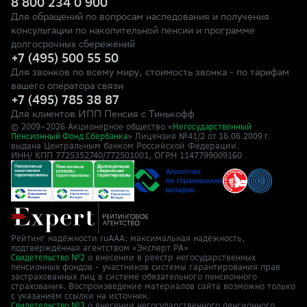
8 800 234 0 900
Для обращений по вопросам наследования и получения
консультации по накопительной пенсии и программе
долгосрочных сбережений
+7 (495) 500 55 50
Для звонков по всему миру, стоимость звонка - по тарифам
вашего оператора связи
+7 (495) 785 38 87
Для клиентов ИПП Пенсия с Тинькофф
© 2009–
2026
Акционерное общество «
Негосударственный
» Лицензия №41/2
Пенсионный Фонд Сбербанка
от 16.06.2009 г.
выдана Центральным банком Российской Федерации.
ИНН/ КПП 7725352740/772501001, ОГРН 1147799009160
Рейтинг надёжности ruAAA: максимальная надёжность,
подтверждённая агентством «Эксперт РА»
о внесении в реестр негосударственных
Свидетельство №2
пенсионных фондов - участников системы гарантирования прав
застрахованных лиц в системе обязательного пенсионного
страхования. Воспроизведение материалов сайта возможно только
с указанием ссылки на источник.
о внесении негосударственного пенсионного
Свидетельство №3