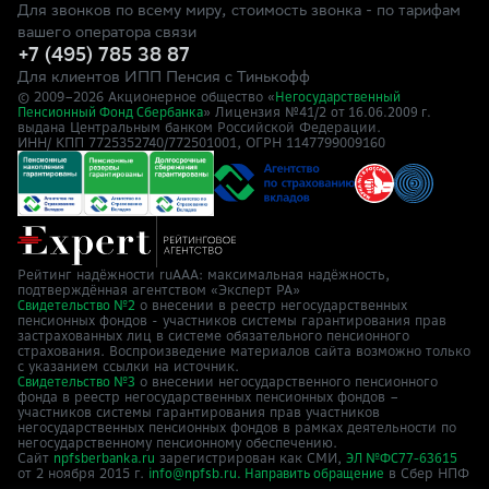
Для звонков по всему миру, стоимость звонка - по тарифам
вашего оператора связи
+7 (495) 785 38 87
Для клиентов ИПП Пенсия с Тинькофф
© 2009–
2026
Акционерное общество «
Негосударственный
» Лицензия №41/2
Пенсионный Фонд Сбербанка
от 16.06.2009 г.
выдана Центральным банком Российской Федерации.
ИНН/ КПП 7725352740/772501001, ОГРН 1147799009160
Рейтинг надёжности ruAAA: максимальная надёжность,
подтверждённая агентством «Эксперт РА»
о внесении в реестр негосударственных
Свидетельство №2
пенсионных фондов - участников системы гарантирования прав
застрахованных лиц в системе обязательного пенсионного
страхования. Воспроизведение материалов сайта возможно только
с указанием ссылки на источник.
о внесении негосударственного пенсионного
Свидетельство №3
фонда в реестр негосударственных пенсионных фондов –
участников системы гарантирования прав участников
негосударственных пенсионных фондов в рамках деятельности по
негосударственному пенсионному обеспечению.
Сайт
зарегистрирован как СМИ,
npfsberbanka.ru
ЭЛ №ФС77-63615
от 2 ноября 2015 г.
в Cбер НПФ
info@npfsb.ru.
Направить обращение