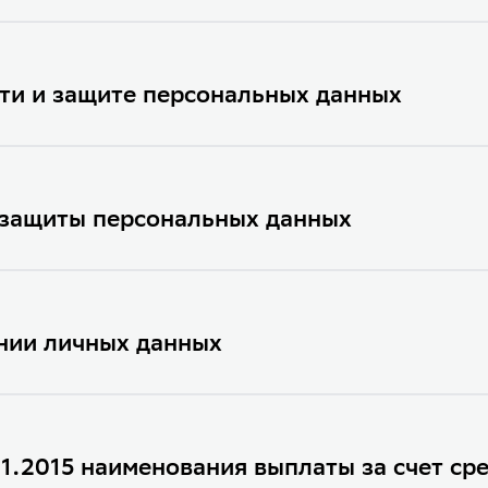
Свидетельство о внесени
ти и защите персональных данных
Устав АО «НПФ Сбербанк
Форма договора оферты 
Форма договора ИПП "Ун
 защиты персональных данных
Ключевой информационн
Устав АО «НПФ Сбербанк
нии личных данных
Лист записи реестра ЕГР
Лист записи о государст
Доверенность №37 на осу
01.2015 наименования выплаты за счет ср