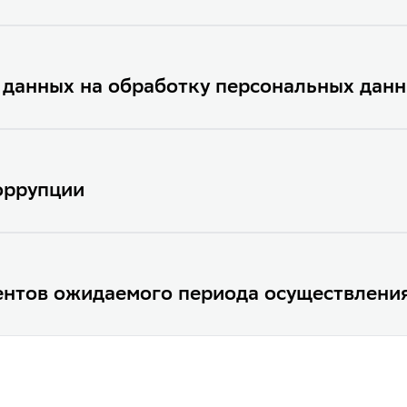
Лист записи ЕГРЮЛ от 02.1
№ 1 в Устав АО НПФ Сбер
 данных на обработку персональных дан
Лист записи ЕГРЮЛ от 19
№ 2 в Устав АО НПФ Сбер
оррупции
Лист записи ЕГРЮЛ от 01
Лист записи ЕГРЮЛ от 27.
№ 3 в Устав АО НПФ Сбер
нтов ожидаемого периода осуществлени
Лист записи ЕГРЮЛ от 16
№ 4 в Устав АО НПФ Сбер