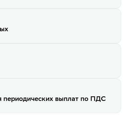
0.2017г. о регистрации редакц. Устава утв. 25.07.2017г.
банка
ных
.05.2023г. к Изменениям № 1 в Устав АО НПФ Сбербанка
банка
.08.2023г. к Изменениям № 2 в Устав АО НПФ Сбербанка
09.2023г. к Изменениям № 3 в Устав АО НПФ Сбербанка
банка
я периодических выплат по ПДС
.01.2024г. к Изменениям № 4 в Устав АО НПФ Сбербанка
банка