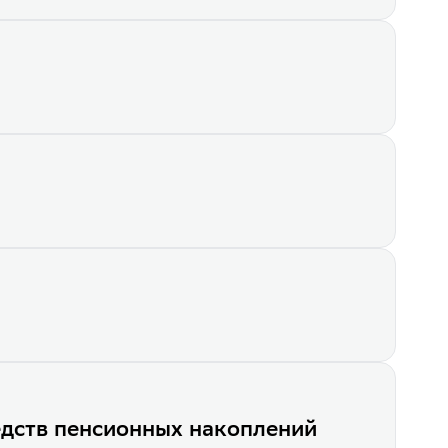
и записи в Единый государственный реестр юридических лиц
а»
ИПП "Целевой"
иверсальный 2"
ый документ по ОПС
а»
ЮЛ о создании юридического лица 09.06.2015
венной регистрации новой редакции Устава АО "СберНПФ"
ществление заключения, изменения и расторжения договоров 
едств пенсионных накоплений